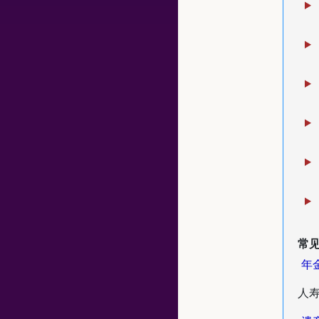
常见
年
人寿