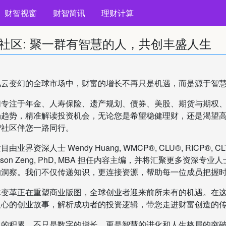
财智视窗
财智简讯
理财计算
社区: 聚一群有智慧的人，共创丰盛人生
风云变幻的全球市场中，财富的增长不再只是机遇，而是源于智
们专注于年金、人寿保险、遗产规划、债券、美股、期货与期权
场趋势，精准解读投资机会，无论您是希望稳健理财，还是渴望
智社区伴您一路同行。
目由业界资深人士 Wendy Huang, WMCP®, CLU®, RICP®, C
nson Zeng, PhD, MBA 担任内容主编，并将汇聚更多资
的洞察。我们不仅传递知识，更连接资源，帮助每一位成员把握
术变革正在重塑商业版图，全球创业者迎来前所未有的机遇。在
人心的创业故事，解析成功者的投资逻辑，带您走进财富创造的
富的积累，不只是数字的增长，更是智慧的进化和人生格局的突