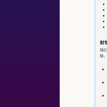
财
我
核