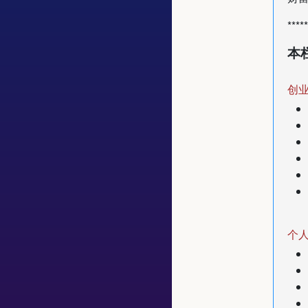
*****
本
创
个