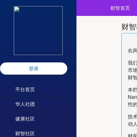
财智首页
财智
在
我
登录
市
财
平台首页
本栏
Na
华人社团
性
技
健康社区
动
财智社区
财